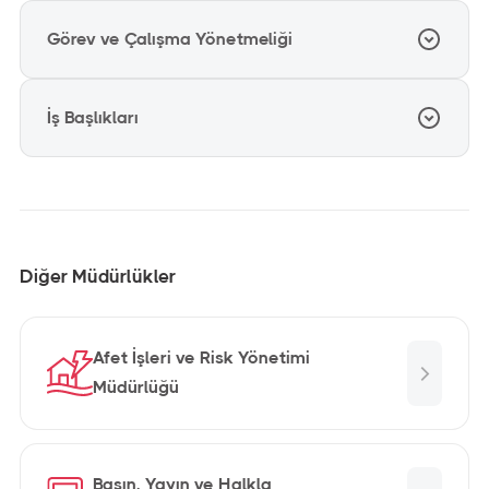
Görev ve Çalışma Yönetmeliği
2025
İndir
20,4 MB
PDF DOSYASI
Faaliyet Raporu
İş Başlıkları
2026
İndir
1,6 MB
PDF DOSYASI
2025
Görev ve Çalışma Yönetmeliği
Performans Programı
2026
İndir
344,7 KB
PDF DOSYASI
2024
İndir
1,7 MB
PDF DOSYASI
İş Başlıkları
Faaliyet Raporu
Diğer Müdürlükler
İndir
190,1 KB
PDF DOSYASI
İndir
2,8 MB
PDF DOSYASI
Afet İşleri ve Risk Yönetimi
İndir
353,1 KB
PDF DOSYASI
2023
Müdürlüğü
Faaliyet Raporu
İndir
359,4 KB
PDF DOSYASI
Basın, Yayın ve Halkla