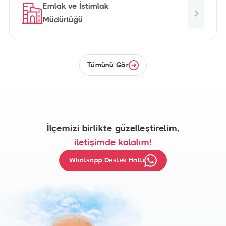
Emlak ve İstimlak
Müdürlüğü
2019
Faaliyet Raporu
Tümünü Gör
İndir
1,1 MB
PDF DOSYASI
2018
Faaliyet Raporu
İlçemizi birlikte güzelleştirelim,
iletişimde kalalım!
İndir
1.012,0 KB
PDF DOSYASI
Whatsapp Destek Hattı
2017
Faaliyet Raporu
İndir
508,5 KB
PDF DOSYASI