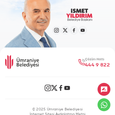
2016
Faaliyet Raporu
İndir
297,0 KB
PDF DOSYASI
2015
Çözüm Hattı
Faaliyet Raporu
444 9 822
İndir
1,1 MB
PDF DOSYASI
2014
Faaliyet Raporu
© 2025 Ümraniye Belediyesi
İnternet Sitesi Aydınlatma Metni