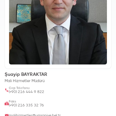
Şuayip BAYRAKTAR
Mali Hizmetler Müdürü
Cep Telefonu
(+90) 216 444 9 822
Faks
(+90) 216 335 32 76
malihizmetler@umraniye.bel.tr