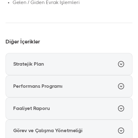
Gelen / Giden Evrak İşlemleri
Diğer İçerikler
Stratejik Plan
Performans Programı
2025 - 2029
Stratejik Plan
Faaliyet Raporu
2026
İndir
408,1 KB
PDF DOSYASI
Performans Programı
Görev ve Çalışma Yönetmeliği
2025
İndir
10,1 MB
PDF DOSYASI