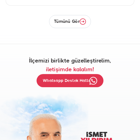
2016
Faaliyet Raporu
Tümünü Gör
İndir
525,6 KB
PDF DOSYASI
2015
Faaliyet Raporu
İlçemizi birlikte güzelleştirelim,
iletişimde kalalım!
İndir
1,3 MB
PDF DOSYASI
Whatsapp Destek Hattı
2014
Faaliyet Raporu
İndir
378,4 KB
PDF DOSYASI