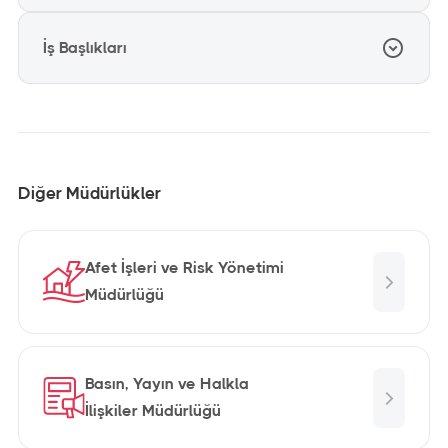
Faaliyet Raporu
İş Başlıkları
Görev ve Çalışma Yönetmeliği
İndir
524,5 KB
PDF DOSYASI
2025
Performans Programı
İş Başlıkları
İndir
181,4 KB
PDF DOSYASI
2024
İndir
906,1 KB
PDF DOSYASI
Faaliyet Raporu
Diğer Müdürlükler
İndir
502,7 KB
PDF DOSYASI
İndir
730,6 KB
PDF DOSYASI
Afet İşleri ve Risk Yönetimi
2023
Müdürlüğü
Faaliyet Raporu
İndir
193,3 KB
PDF DOSYASI
Basın, Yayın ve Halkla
İlişkiler Müdürlüğü
2022