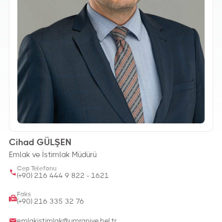
Cihad GÜLŞEN
Emlak ve İstimlak Müdürü
Cep Telefonu
(+90) 216 444 9 822 - 1621
Faks
(+90) 216 335 32 76
emlakistimlak@umraniye.bel.tr