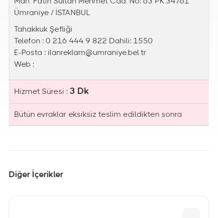
Mah. Fatih Sultan Mehmet Cad. No: 63 PK.34761
Ümraniye / İSTANBUL
Tahakkuk Şefliği
Telefon : 0 216 444 9 822 Dahili: 1550
E-Posta :
ilanreklam@umraniye.bel.tr
Web :
3 Dk
Hizmet Süresi :
Bütün evraklar eksiksiz teslim edildikten sonra
Diğer İçerikler