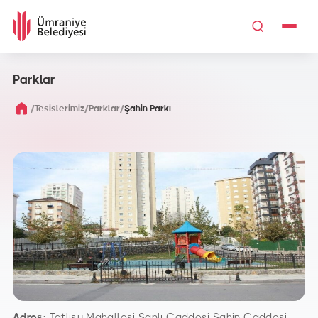
Parklar
/
/
/
Tesislerimiz
Parklar
Şahin Parkı
Adres:
Tatlısu Mahallesi
Şanlı Caddesi Şahin
Caddesi