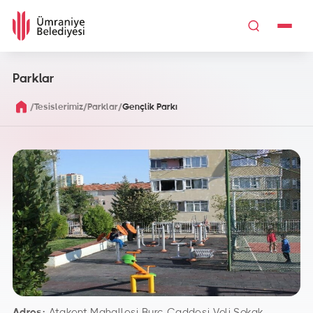
Parklar
/
/
/
Tesislerimiz
Parklar
Gençlik Parkı
Adres:
Atakent Mahallesi Burç Caddesi Veli Sokak