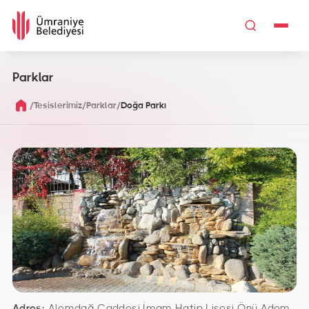
Parklar
/
/
/
Tesislerimiz
Parklar
Doğa Parkı
Adres:
Alemdağ Caddesi İmam Hatip Lisesi Önü Adem