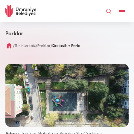
Parklar
/
/
/
Tesislerimiz
Parklar
Denizciler Parkı
Adres:
Tantavi Mahallesi Sipahioğlu Caddesi