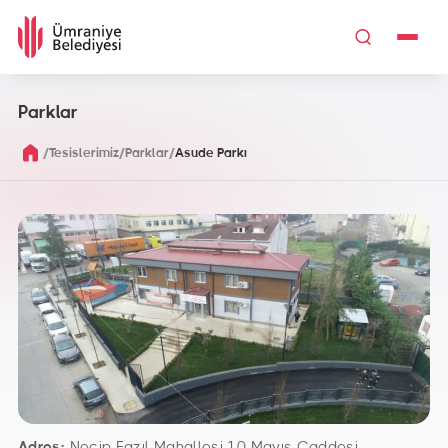
Parklar
/
/
/
Tesislerimiz
Parklar
Asude Parkı
Adres:
Necip Fazıl Mahallesi 10 Mayıs Caddesi –