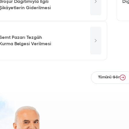
Broşür Dağıtımıyla İlgili
Diğ
Şikâyetlerin Giderilmesi
Semt Pazarı Tezgâh
Kurma Belgesi Verilmesi
Tümünü Gör