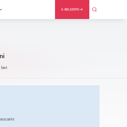
E-BELEDİYE
ni
 İzni
lacaktır.