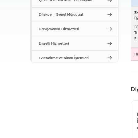
Çevre Temizlik – Geri Dönüşüm
Z
Dilekçe – Genel Müracaat
Ü
B
Danışmanlık Hizmetleri
T
E
Engelli Hizmetleri
H
Evlendirme ve Nikah İşlemleri
Hasta ve Yaşlı Hizmetleri
İmar ve Şehircilik Hizmetleri
Di
İş Müracaatları (İstihdam
Merkezi)
İşyeri Ruhsatları
Kentsel Dönüşüm Hizmetleri