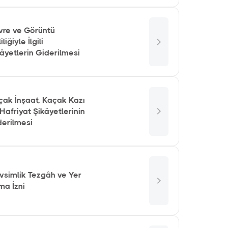
vre ve Görüntü
iliğiyle İlgili
âyetlerin Giderilmesi
çak İnşaat, Kaçak Kazı
Hafriyat Şikâyetlerinin
derilmesi
vsimlik Tezgâh ve Yer
ma İzni