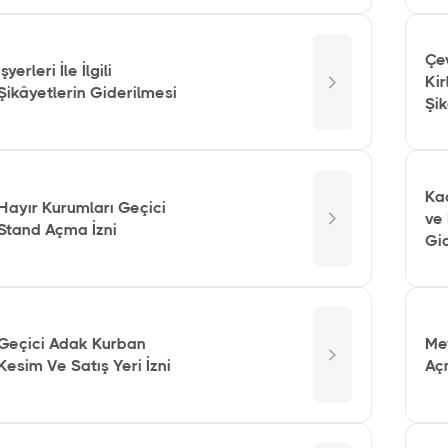
Çe
İşyerleri İle İlgili
Kirl
Şikâyetlerin Giderilmesi
Şik
Ka
Hayır Kurumları Geçici
ve 
Stand Açma İzni
Gi
Geçici Adak Kurban
Me
Kesim Ve Satış Yeri İzni
Aç