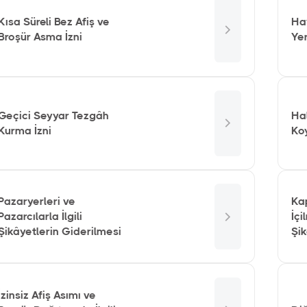
Kısa Süreli Bez Afiş ve
Ha
Broşür Asma İzni
Yer
Geçici Seyyar Tezgâh
Ha
Kurma İzni
Koy
Pazaryerleri ve
Ka
Pazarcılarla İlgili
İçi
Şikâyetlerin Giderilmesi
Şik
İzinsiz Afiş Asımı ve