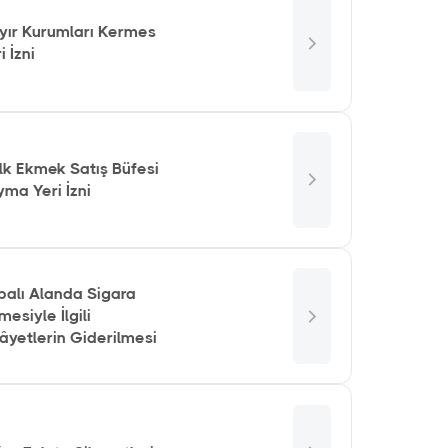
yır Kurumları Kermes
i İzni
lk Ekmek Satış Büfesi
ma Yeri İzni
palı Alanda Sigara
lmesiyle İlgili
âyetlerin Giderilmesi