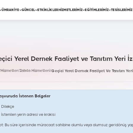
ÜMRANİYE
GÜNCEL
ETKİNLİKLER
HİZMETLERİMİZ
EĞİTİMLERİMİZ
TESİSLERİMİZ
çici Yerel Dernek Faaliyet ve Tanıtım Yeri İz
/
Hizmetler
/
Zabıta Hizmetleri
/
Geçici Yerel Dernek Faaliyet Ve Tanıtım Yeri
aşvuruda İstenen Belgeler
Dilekçe
İstenilen yerin adresi ve krokisi
ot: Bu süre içerisinde müracaat sahibine olumlu veya olumsuz geridönüş yapı