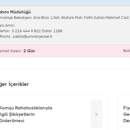
abıta Müdürlüğü
mraniye Belediyesi, Ana Bina, 1.Kat, Atatürk Mah. Fatih Sultan Mehmet Cad
üro Amiri
elefon : 0 216 444 9 822 Dahili: 1188
-Posta :
zabita@umraniye.bel.tr
2 Gün
Büt
izmet Süresi :
ğer İçerikler
Komşu Rahatsızlıklarıyla
Fiy
İlgili Şikâyetlerin
Ge
Giderilmesi
De