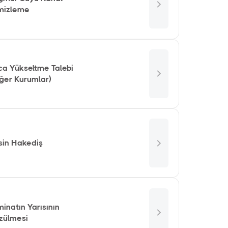
mizleme
ca Yükseltme Talebi
iğer Kurumlar)
sin Hakediş
inatın Yarısının
zülmesi