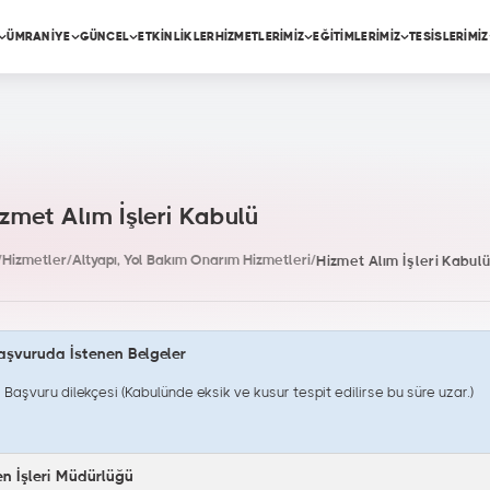
ÜMRANİYE
GÜNCEL
ETKİNLİKLER
HİZMETLERİMİZ
EĞİTİMLERİMİZ
TESİSLERİMİZ
zmet Alım İşleri Kabulü
/
Hizmetler
/
Altyapı, Yol Bakım Onarım Hizmetleri
/
Hizmet Alım İşleri Kabul
aşvuruda İstenen Belgeler
Başvuru dilekçesi (Kabulünde eksik ve kusur tespit edilirse bu süre uzar.)
en İşleri Müdürlüğü