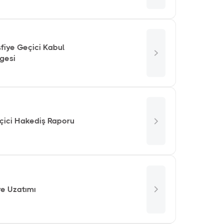
fiye Geçici Kabul
lgesi
çici Hakediş Raporu
re Uzatımı