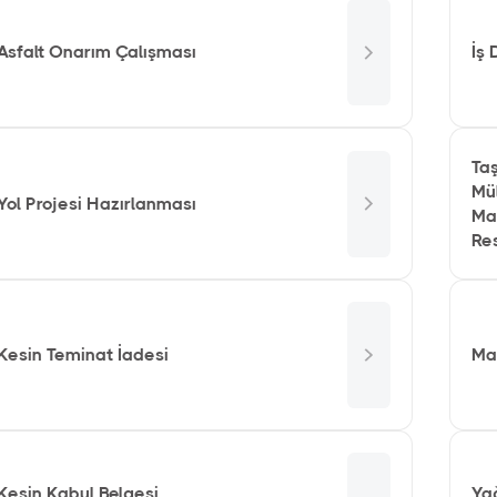
Asfalt Onarım Çalışması
İş
Taş
Mül
Yol Projesi Hazırlanması
Mah
Re
Kesin Teminat İadesi
Mal
Kesin Kabul Belgesi
Ya