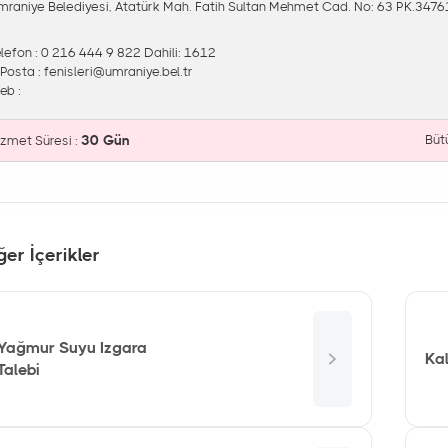
mraniye Belediyesi, Atatürk Mah. Fatih Sultan Mehmet Cad. No: 63 PK.347
elefon : 0 216 444 9 822 Dahili: 1612
-Posta :
fenisleri@umraniye.bel.tr
eb :
30 Gün
Büt
izmet Süresi :
ğer İçerikler
Yağmur Suyu Izgara
Kal
Talebi