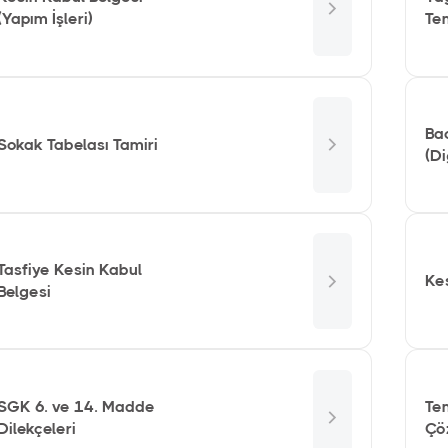
(Yapım İşleri)
Te
Ba
Sokak Tabelası Tamiri
(D
Tasfiye Kesin Kabul
Ke
Belgesi
SGK 6. ve 14. Madde
Tem
Dilekçeleri
Çö