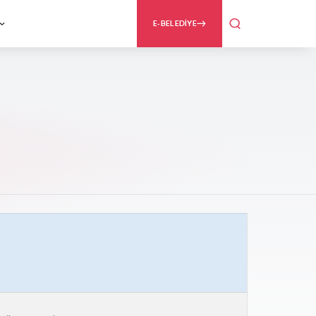
E-BELEDİYE
ü