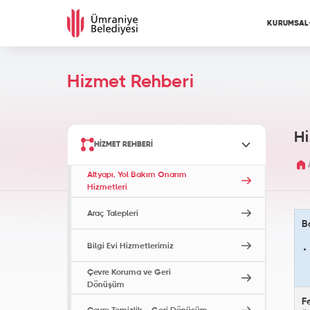
KURUMSAL
Hizmet Rehberi
Hi
HIZMET REHBERI
Altyapı, Yol Bakım Onarım
Hizmetleri
Araç Talepleri
B
Bilgi Evi Hizmetlerimiz
Çevre Koruma ve Geri
Dönüşüm
F