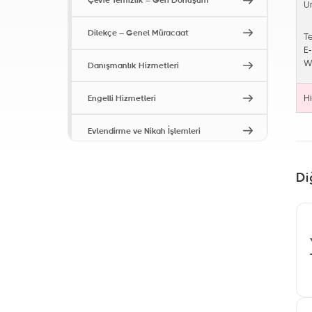
Çevre Temizlik – Geri Dönüşüm
Ü
Dilekçe – Genel Müracaat
T
E
W
Danışmanlık Hizmetleri
Engelli Hizmetleri
H
Evlendirme ve Nikah İşlemleri
Hasta ve Yaşlı Hizmetleri
Di
İmar ve Şehircilik Hizmetleri
İş Müracaatları (İstihdam
Merkezi)
İşyeri Ruhsatları
Kentsel Dönüşüm Hizmetleri