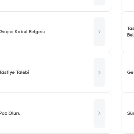
Tas
Geçici Kabul Belgesi
Be
Tasfiye Talebi
Ge
Poz Oluru
Sü