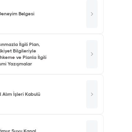
 Deneyim Belgesi
ınmazla İlgili Plan,
kiyet Bilgileriyle
keme ve Planla İlgili
smi Yazışmalar
 Alım İşleri Kabulü
ğmur Suyu Kanal