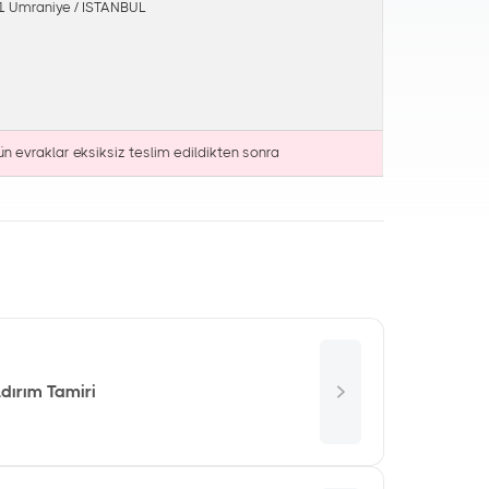
61 Ümraniye / İSTANBUL
ün evraklar eksiksiz teslim edildikten sonra
dırım Tamiri