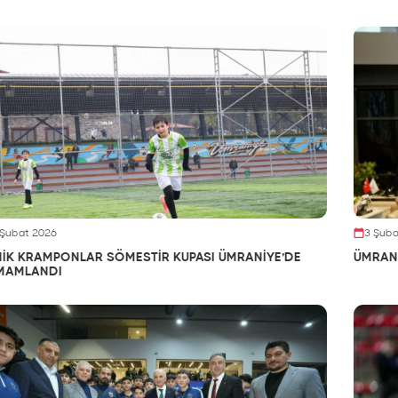
 Şubat 2026
3 Şuba
NİK KRAMPONLAR SÖMESTİR KUPASI ÜMRANİYE’DE
ÜMRANİ
MAMLANDI