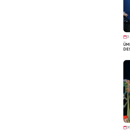
3
ÜM
DE
3