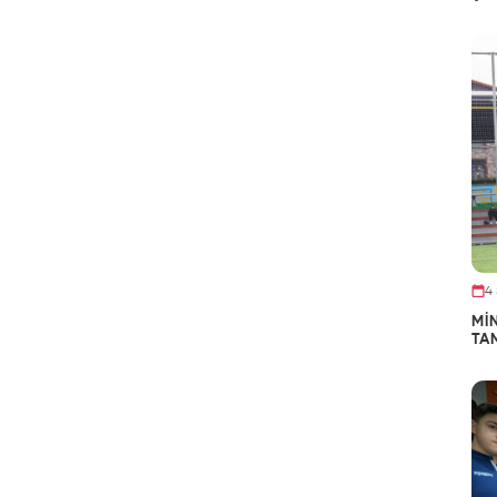
4
Mİ
TA