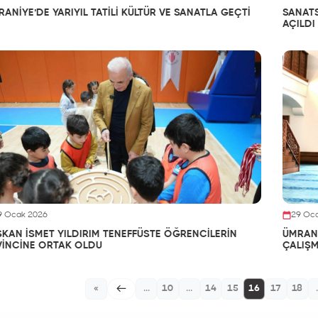
ANİYE’DE YARIYIL TATİLİ KÜLTÜR VE SANATLA GEÇTİ
SANATS
AÇILDI
9 Ocak 2026
29 Oc
ŞKAN İSMET YILDIRIM TENEFFÜSTE ÖĞRENCİLERİN
ÜMRANİ
VİNCİNE ORTAK OLDU
ÇALIŞM
«
...
10
...
14
15
16
17
18
.