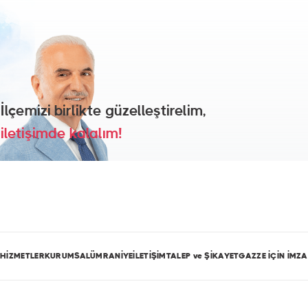
İlçemizi birlikte güzelleştirelim,
iletişimde kalalım!
HİZMETLER
KURUMSAL
ÜMRANİYE
İLETİŞİM
TALEP ve ŞİKAYET
GAZZE İÇİN İMZA