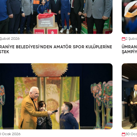
 Şubat 2026
2 Şuba
RANİYE BELEDİYESİ’NDEN AMATÖR SPOR KULÜPLERİNE
ÜMRANİ
STEK
ŞAMPİY
0 Ocak 2026
30 Oc