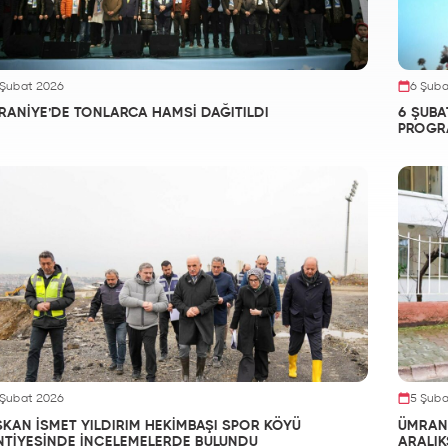
 Şubat 2026
6 Şuba
RANİYE’DE TONLARCA HAMSİ DAĞITILDI
6 ŞUBA
PROGR
 Şubat 2026
5 Şuba
ŞKAN İSMET YILDIRIM HEKİMBAŞI SPOR KÖYÜ
ÜMRANİ
NTİYESİNDE İNCELEMELERDE BULUNDU
ARALIK