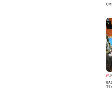
ÜMR
2
BA
SE