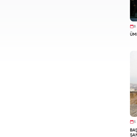
8
ÜM
5
BA
ŞA