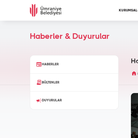
KURUMSAL
Haberler & Duyurular
Ha
HABERLER
BÜLTENLER
DUYURULAR