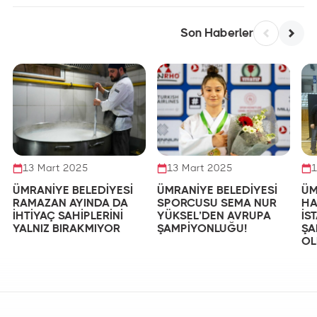
Son Haberler
13 Mart 2025
13 Mart 2025
1
ÜMRANİYE BELEDİYESİ
ÜMRANİYE BELEDİYESİ
ÜM
RAMAZAN AYINDA DA
SPORCUSU SEMA NUR
HA
İHTİYAÇ SAHİPLERİNİ
YÜKSEL’DEN AVRUPA
İS
YALNIZ BIRAKMIYOR
ŞAMPİYONLUĞU!
ŞA
OL