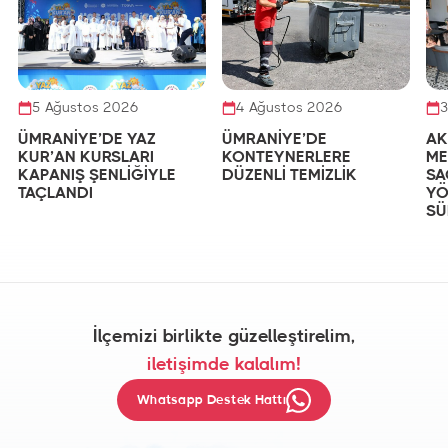
5 Ağustos 2026
4 Ağustos 2026
3
ÜMRANİYE’DE YAZ
ÜMRANİYE’DE
AK
KUR’AN KURSLARI
KONTEYNERLERE
ME
KAPANIŞ ŞENLİĞİYLE
DÜZENLİ TEMİZLİK
SA
TAÇLANDI
YÖ
SÜ
İlçemizi birlikte güzelleştirelim,
iletişimde kalalım!
Whatsapp Destek Hattı