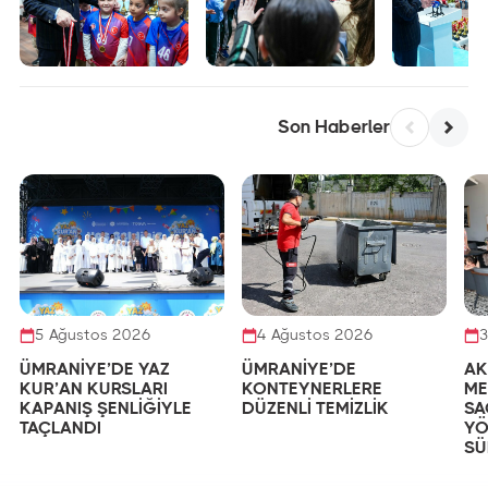
Son Haberler
5 Ağustos 2026
4 Ağustos 2026
3
ÜMRANİYE’DE YAZ
ÜMRANİYE’DE
AK
KUR’AN KURSLARI
KONTEYNERLERE
ME
KAPANIŞ ŞENLİĞİYLE
DÜZENLİ TEMİZLİK
SA
TAÇLANDI
YÖ
SÜ