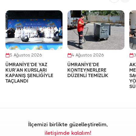
5 Ağustos 2026
4 Ağustos 2026
3
ÜMRANİYE’DE YAZ
ÜMRANİYE’DE
AK
KUR’AN KURSLARI
KONTEYNERLERE
ME
KAPANIŞ ŞENLİĞİYLE
DÜZENLİ TEMİZLİK
SA
TAÇLANDI
YÖ
SÜ
İlçemizi birlikte güzelleştirelim,
iletişimde kalalım!