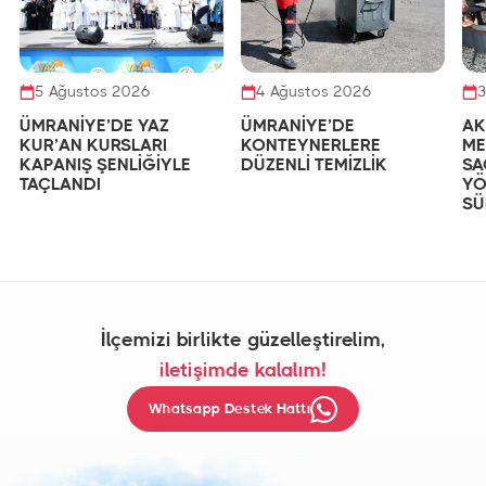
5 Ağustos 2026
4 Ağustos 2026
3
ÜMRANİYE’DE YAZ
ÜMRANİYE’DE
AK
KUR’AN KURSLARI
KONTEYNERLERE
ME
KAPANIŞ ŞENLİĞİYLE
DÜZENLİ TEMİZLİK
SA
TAÇLANDI
YÖ
SÜ
İlçemizi birlikte güzelleştirelim,
iletişimde kalalım!
Whatsapp Destek Hattı